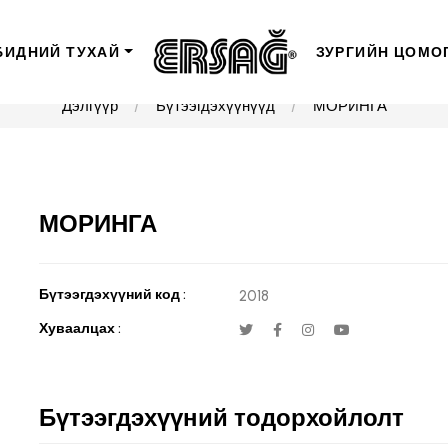
БИДНИЙ ТУХАЙ
ЗУРГИЙН ЦОМО
Дэлгүүр
Бүтээгдэхүүнүүд
МОРИНГА
МОРИНГА
Бүтээгдэхүүний код :
2018
Хуваалцах :
Бүтээгдэхүүний тодорхойлолт