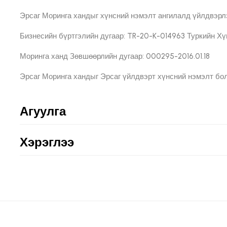
Эрсаг Моринга хандыг хүнсний нэмэлт ангилалд үйлдвэрлэд
Бизнесийн бүртгэлийн дугаар: TR-20-K-014963 Туркийн Хү
Моринга ханд Зөвшөөрлийн дугаар: 000295-2016.01.18
Эрсаг Моринга хандыг Эрсаг үйлдвэрт хүнсний нэмэлт бол
Агуулга
Хэрэглээ