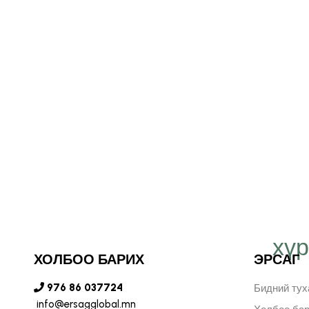
хү
т Эрсаг компанид
ХОЛБОО БАРИХ
ЭРСАГ
н бидний хязгааргүй
976 86 037724
Бидний тух
info@ersagglobal.mn