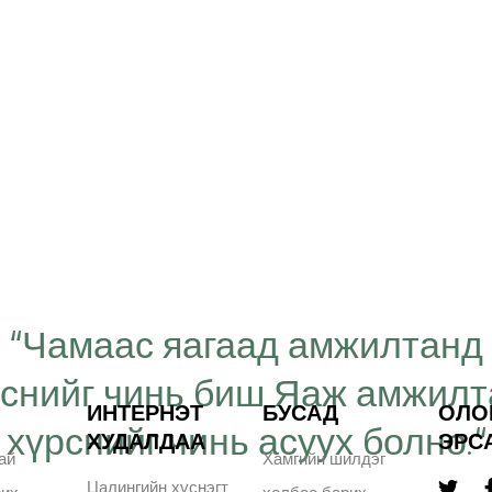
“Чамаас яагаад амжилтанд
рснийг чинь биш Яаж амжил
ИНТЕРНЭТ
БУСАД
ОЛО
хүрснийг чинь асуух болно.“
ХУДАЛДАА
ЭРС
ай
Хамгийн шилдэг
Цалингийн хүснэгт