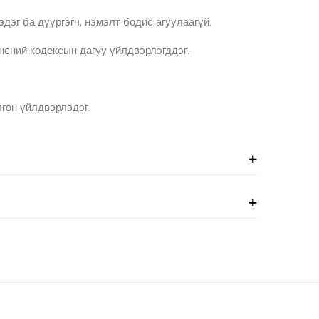
эг ба дүүргэгч, нэмэлт бодис агуулаагүй.
нсний кодексын дагуу үйлдвэрлэгддэг.
гон үйлдвэрлэдэг.