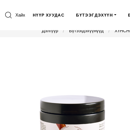
Хайх
НҮҮР ХУУДАС
БҮТЭЭГДЭХҮҮН
Дэлгүүр
Бүтээгдэхүүнүүд
ХҮНСН