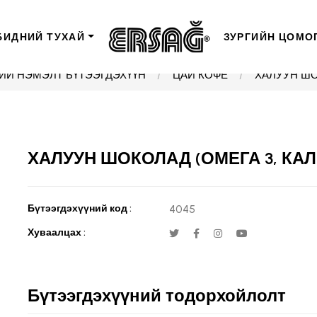
БИДНИЙ ТУХАЙ
ЗУРГИЙН ЦОМО
ИЙ НЭМЭЛТ БҮТЭЭГДЭХҮҮН
ЦАЙ КОФЕ
ХАЛУУН ШО
ХАЛУУН ШОКОЛАД (ОМЕГА 3, КАЛ
Бүтээгдэхүүний код :
4045
Хуваалцах :
Бүтээгдэхүүний тодорхойлолт