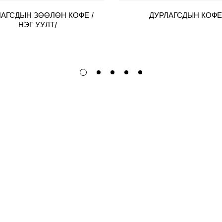
ЛАГСДЫН ЗӨӨЛӨН КОФЕ /
ДУРЛАГСДЫН КОФЕ
НЭГ УУЛТ/