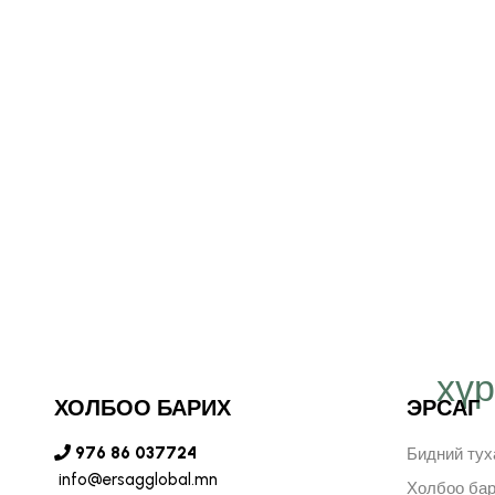
хү
т Эрсаг компанид
ХОЛБОО БАРИХ
ЭРСАГ
н бидний хязгааргүй
976 86 037724
Бидний тух
лийг илэрхийлж, илүү
info@ersagglobal.mn
Холбоо ба