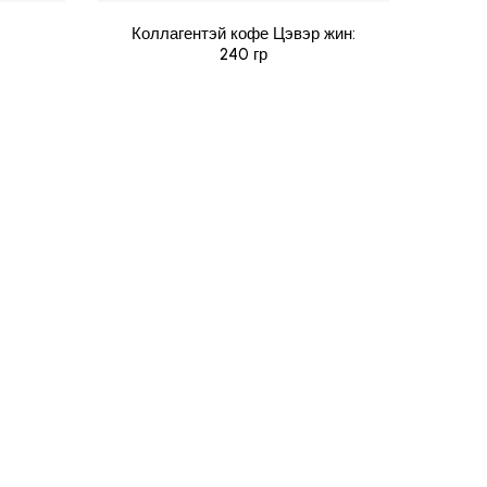
Коллагентэй кофе Цэвэр жин:
240 гр
НАЙ