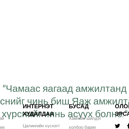
“Чамаас яагаад амжилтанд
рснийг чинь биш Яаж амжил
ИНТЕРНЭТ
БУСАД
ОЛО
хүрснийг чинь асуух болно.“
ХУДАЛДАА
ЭРС
ай
Хамгийн шилдэг
Цалингийн хүснэгт
рих
холбоо барих