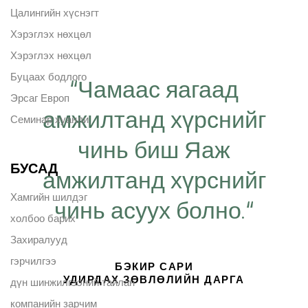
Цалингийн хүснэгт
Хэрэглэх нөхцөл
Хэрэглэх нөхцөл
Буцаах бодлого
“Чамаас яагаад
Эрсаг Европ
амжилтанд хүрснийг
Семинар хуанли
чинь биш Яаж
БУСАД
амжилтанд хүрснийг
Хамгийн шилдэг
чинь асуух болно.“
холбоо барих
Захиралууд
гэрчилгээ
БЭКИР САРИ
УДИРДАХ ЗӨВЛӨЛИЙН ДАРГА
дүн шинжилгээний тайлан
компанийн зарчим