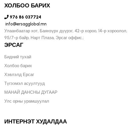
ХОЛБОО БАРИХ
976 86 037724
info@ersagglobal.mn
Улаанбаатар хот, Баянзүрх дүүрэг, 42-р хороо, 14-р хороолол,
95/7-р байр, Нарт Плаза, Эрсаг оффис.;
ЭРСАГ
Бидний тухай
Холбоо барих
Хэвлэлд Ерсаг
Түгээмэл асуултууд
МАНАЙ ДАНСНЫ ДУГААР
Улс орны урамшуулал
ИНТЕРНЭТ ХУДАЛДАА