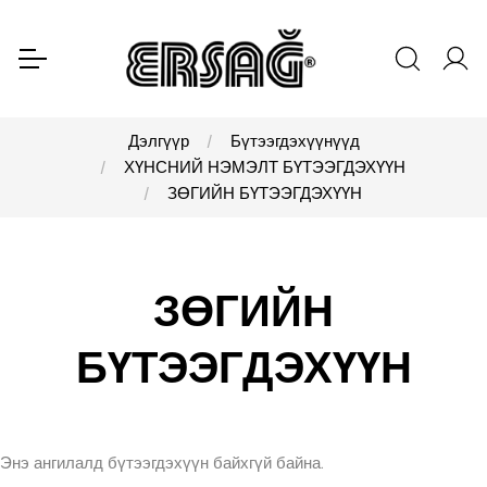
Дэлгүүр
Бүтээгдэхүүнүүд
ХҮНСНИЙ НЭМЭЛТ БҮТЭЭГДЭХҮҮН
ЗӨГИЙН БҮТЭЭГДЭХҮҮН
ЗӨГИЙН
БҮТЭЭГДЭХҮҮН
Энэ ангилалд бүтээгдэхүүн байхгүй байна.