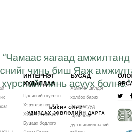
“Чамаас яагаад амжилтанд
рснийг чинь биш Яаж амжил
ИНТЕРНЭТ
БУСАД
ОЛО
хүрснийг чинь асуух болно.“
ХУДАЛДАА
ЭРС
ай
Хамгийн шилдэг
Цалингийн хүснэгт
рих
холбоо барих
Хэрэглэх нөхцөл
саг
Захиралууд
БЭКИР САРИ
УДИРДАХ ЗӨВЛӨЛИЙН ДАРГА
Хэрэглэх нөхцөл
гэрчилгээ
Буцаах бодлого
дүн шинжилгээний