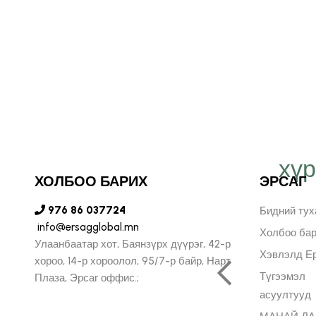
хү
т Эрсаг компанид
ХОЛБОО БАРИХ
ЭРСАГ
н бидний хязгааргүй
976 86 037724
Бидний тух
info@ersagglobal.mn
лийг илэрхийлж, илүү
Холбоо ба
Улаанбаатар хот, Баянзүрх дүүрэг, 42-р
Хэвлэлд Ер
, урам зоригтойгоор
хороо, 14-р хороолол, 95/7-р байр, Нарт
Түгээмэл
Плаза, Эрсаг оффис.;
ь бидний хувьд маш
асуултууд