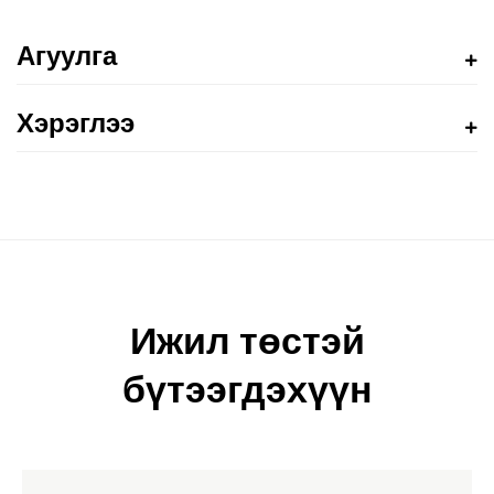
Агуулга
Хэрэглээ
Ижил төстэй
бүтээгдэхүүн