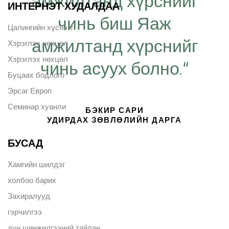
амжилтанд хүрснийг
ИНТЕРНЭТ ХУДАЛДАА
чинь биш Яаж
Цалингийн хүснэгт
амжилтанд хүрснийг
Хэрэглэх нөхцөл
Хэрэглэх нөхцөл
чинь асуух болно.“
Буцаах бодлого
Эрсаг Европ
Семинар хуанли
БЭКИР САРИ
УДИРДАХ ЗӨВЛӨЛИЙН ДАРГА
БУСАД
Хамгийн шилдэг
холбоо барих
Захиралууд
гэрчилгээ
дүн шинжилгээний тайлан