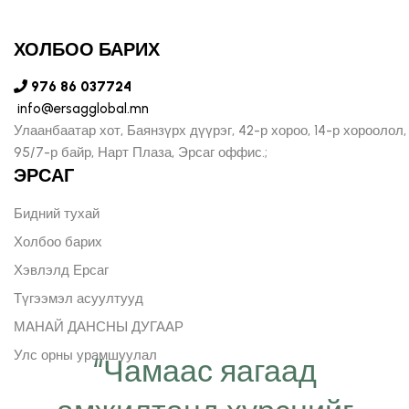
ХОЛБОО БАРИХ
976 86 037724
info@ersagglobal.mn
Улаанбаатар хот, Баянзүрх дүүрэг, 42-р хороо, 14-р хороолол,
95/7-р байр, Нарт Плаза, Эрсаг оффис.;
ЭРСАГ
Бидний тухай
Холбоо барих
Хэвлэлд Ерсаг
Түгээмэл асуултууд
МАНАЙ ДАНСНЫ ДУГААР
Улс орны урамшуулал
“Чамаас яагаад