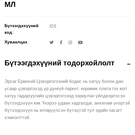
МЛ
Бүтээгдэхүүний
105
код :
Хуваалцах :
Бүтээгдэхүүний тодорхойлолт
Эрсаг Ерөнхий Цэвэрлэгээний бодис нь хатуу болон дан
усаар цэвэрлэхэд үр дүнгүй паркет, керамик плита гэх мэт
хатуу гадаргуугийн цэвэрлэгээнд зориулан үйлдвэрлэсэн
бүтээгдэхүүн юм. Үнэрээ удаан хадгалдаг, анхилам үнэртэй
бүтээгдэхүүн нь өтгөрүүлсэн бүтэцтэй тул эдийн засагт
хэмнэлттэй.