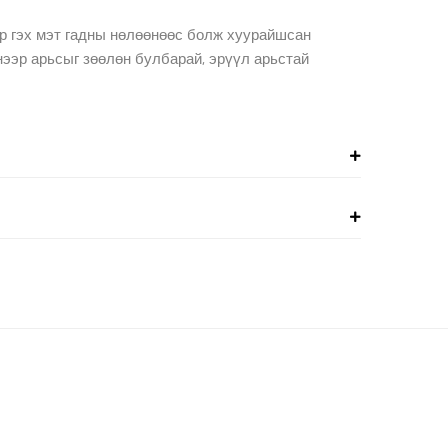
аар гэх мэт гадны нөлөөнөөс болж хуурайшсан
нээр арьсыг зөөлөн булбарай, эрүүл арьстай