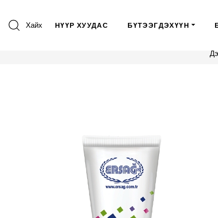
Хайх
НҮҮР ХУУДАС
БҮТЭЭГДЭХҮҮН
Дэ