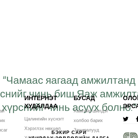
“Чамаас яагаад амжилтанд
рснийг чинь биш Яаж амжил
ИНТЕРНЭТ
БУСАД
ОЛО
хүрснийг чинь асуух болно.“
ХУДАЛДАА
ЭРС
ай
Хамгийн шилдэг
Цалингийн хүснэгт
рих
холбоо барих
Хэрэглэх нөхцөл
саг
Захиралууд
БЭКИР САРИ
Хэрэглэх нөхцөл