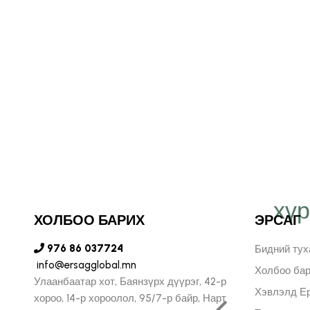
хү
т Эрсаг компанид
ХОЛБОО БАРИХ
ЭРСАГ
н бидний хязгааргүй
976 86 037724
Бидний тух
info@ersagglobal.mn
лийг илэрхийлж, илүү
Холбоо ба
Улаанбаатар хот, Баянзүрх дүүрэг, 42-р
Хэвлэлд Ер
хороо, 14-р хороолол, 95/7-р байр, Нарт
, урам зоригтойгоор