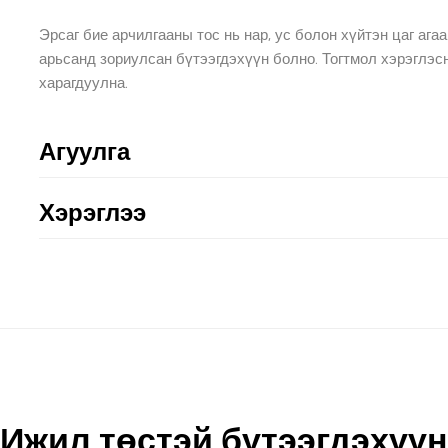
Эрсаг бие арчилгааны тос нь нар, ус болон хүйтэн цаг аг
арьсанд зориулсан бүтээгдэхүүн болно. Тогтмол хэрэглэс
харагдуулна.
Агуулга
Хэрэглээ
Ижил төстэй бүтээгдэхүүн