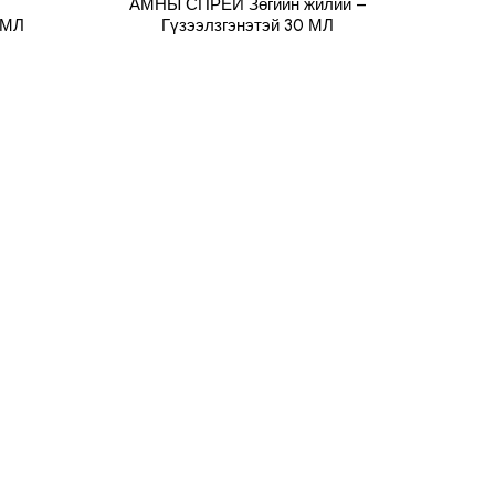
АМНЫ СПРЕЙ Зөгийн жилий –
АМНЫ
 МЛ
Гүзээлзгэнэтэй 30 МЛ