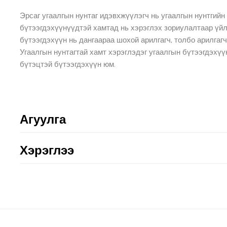
Эрсаг угаалгын нунтаг идэвхжүүлэгч нь угаалгын нунтгий
бүтээгдэхүүнүүдтэй хамтад нь хэрэглэх зориулалтаар үй
бүтээгдэхүүн нь дангаараа шохой арилгагч, толбо арилгаг
Угаалгын нунтагтай хамт хэрэглэдэг угаалгын бүтээгдэхүү
бүтэцтэй бүтээгдэхүүн юм.
Агуулга
Хэрэглээ