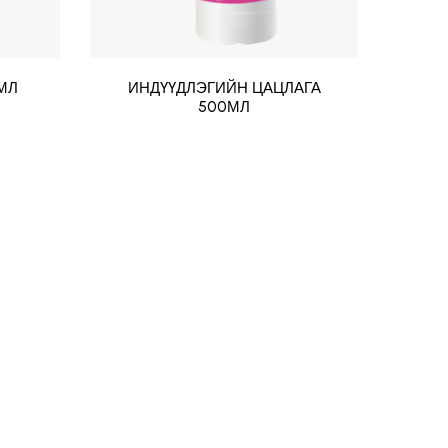
МЛ
ИНДҮҮДЛЭГИЙН ЦАЦЛАГА
ТЮЛ
500МЛ