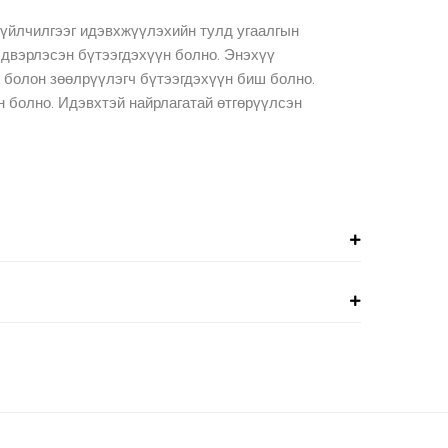
н үйлчилгээг идэвхжүүлэхийн тулд угаалгын
лдвэрлэсэн бүтээгдэхүүн болно. Энэхүү
ч болон зөөлрүүлэгч бүтээгдэхүүн биш болно.
н болно. Идэвхтэй найрлагатай өтгөрүүлсэн