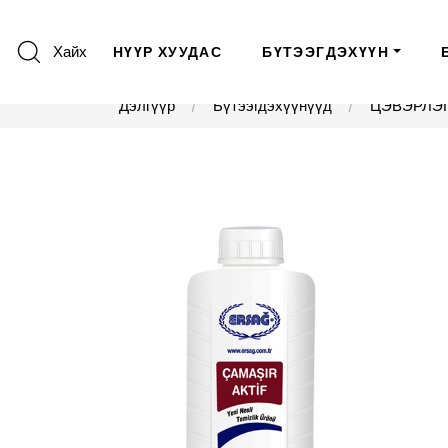
Хайх
НҮҮР ХУУДАС
БҮТЭЭГДЭХҮҮН
Дэлгүүр
Бүтээгдэхүүнүүд
ЦЭВЭРЛЭГ