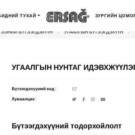
БИДНИЙ ТУХАЙ
ЗУРГИЙН ЦОМО
ЭЭНИЙ БҮТЭЭГДЭХҮҮН
УГААЛГЫН БҮТЭЭГДЭХҮҮН
УГААЛГЫН НУНТАГ ИДЭВХЖҮҮЛЭГ
Бүтээгдэхүүний код :
117
Хуваалцах :
Бүтээгдэхүүний тодорхойлолт