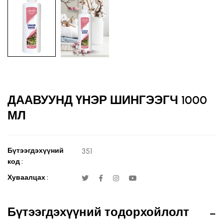
ДААВУУНД ҮНЭР ШИНГЭЭГЧ 1000
МЛ
Бүтээгдэхүүний
351
код :
Хуваалцах :
Бүтээгдэхүүний тодорхойлолт