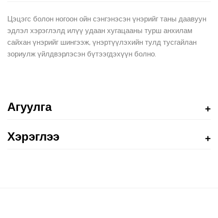
Цэцэгс болон ногоон ойн сэнгэнэсэн үнэрийг таны даавуун
эдлэл хэрэглэлд илүү удаан хугацааны турш анхилам
сайхан үнэрийг шингээж, үнэртүүлэхийн тулд тусгайлан
зориулж үйлдвэрлэсэн бүтээгдэхүүн болно.
Агуулга
Хэрэглээ