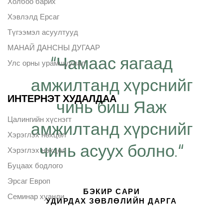
Холбоо барих
Хэвлэлд Ерсаг
Түгээмэл асуултууд
МАНАЙ ДАНСНЫ ДУГААР
“Чамаас яагаад
Улс орны урамшуулал
амжилтанд хүрснийг
ИНТЕРНЭТ ХУДАЛДАА
чинь биш Яаж
Цалингийн хүснэгт
амжилтанд хүрснийг
Хэрэглэх нөхцөл
чинь асуух болно.“
Хэрэглэх нөхцөл
Буцаах бодлого
Эрсаг Европ
БЭКИР САРИ
Семинар хуанли
УДИРДАХ ЗӨВЛӨЛИЙН ДАРГА