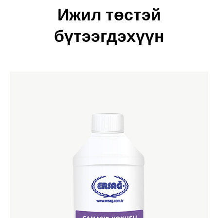
Ижил төстэй
бүтээгдэхүүн