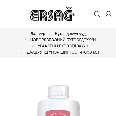
Дэлгүүр
Бүтээгдэхүүнүүд
ЦЭВЭРЛЭГЭЭНИЙ БҮТЭЭГДЭХҮҮН
УГААЛГЫН БҮТЭЭГДЭХҮҮН
ДААВУУНД ҮНЭР ШИНГЭЭГЧ 1000 МЛ