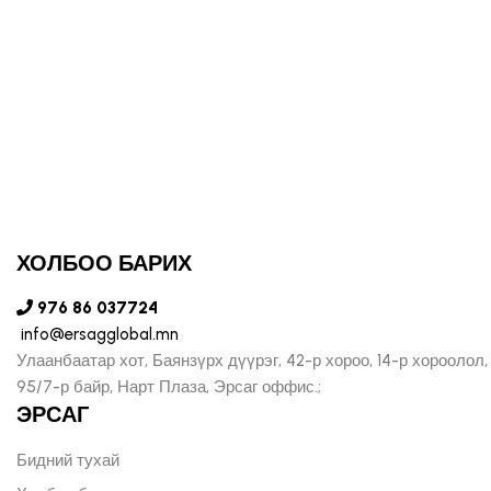
ХОЛБОО БАРИХ
976 86 037724
info@ersagglobal.mn
Улаанбаатар хот, Баянзүрх дүүрэг, 42-р хороо, 14-р хороолол,
95/7-р байр, Нарт Плаза, Эрсаг оффис.;
ЭРСАГ
Бидний тухай