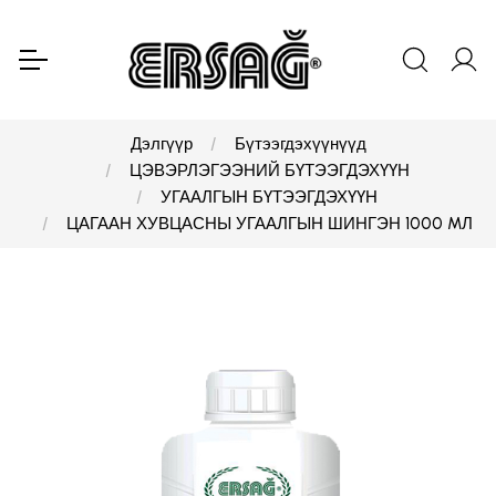
Дэлгүүр
Бүтээгдэхүүнүүд
ЦЭВЭРЛЭГЭЭНИЙ БҮТЭЭГДЭХҮҮН
УГААЛГЫН БҮТЭЭГДЭХҮҮН
ЦАГААН ХУВЦАСНЫ УГААЛГЫН ШИНГЭН 1000 MЛ