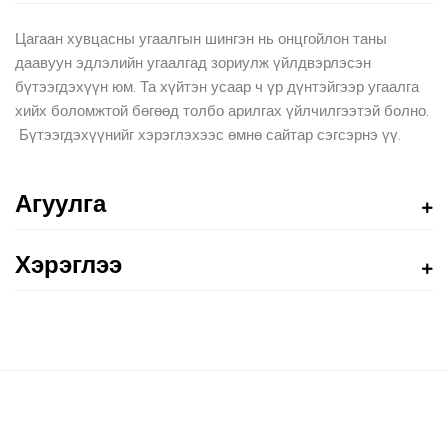
Цагаан хувцасны угаалгын шингэн нь онцгойлон таны
даавуун эдлэлийн угаалгад зориулж үйлдвэрлэсэн
бүтээгдэхүүн юм. Та хүйтэн усаар ч үр дүнтэйгээр угаалга
хийх боломжтой бөгөөд толбо арилгах үйлчилгээтэй болно.
Бүтээгдэхүүнийг хэрэглэхээс өмнө сайтар сэгсэрнэ үү.
Агуулга
Хэрэглээ