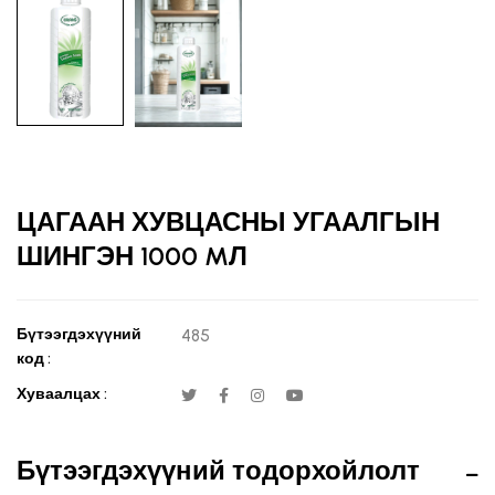
ЦАГААН ХУВЦАСНЫ УГААЛГЫН
ШИНГЭН 1000 MЛ
Бүтээгдэхүүний
485
код :
Хуваалцах :
Бүтээгдэхүүний тодорхойлолт