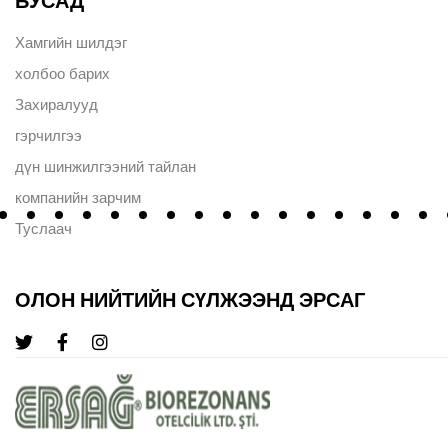
БУСАД
Хамгийн шилдэг
холбоо барих
Захиралууд
гэрчилгээ
дүн шинжилгээний тайлан
компанийн зарчим
Туслаач
ОЛОН НИЙТИЙН СҮЛЖЭЭНД ЭРСАГ