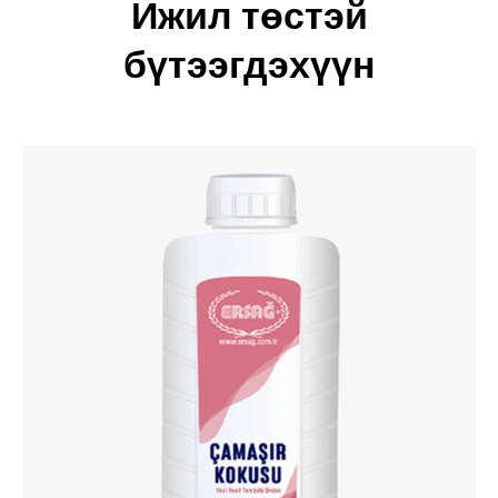
Ижил төстэй
бүтээгдэхүүн