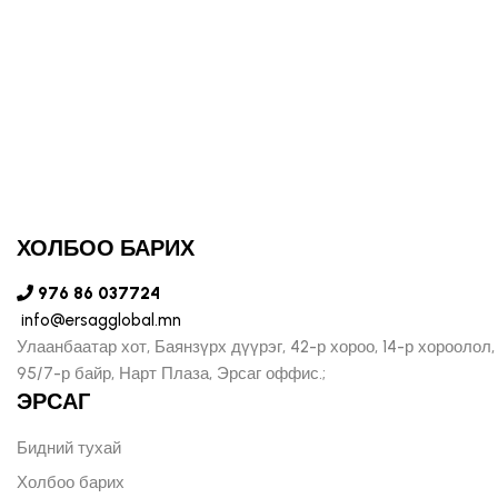
ХОЛБОО БАРИХ
976 86 037724
info@ersagglobal.mn
Улаанбаатар хот, Баянзүрх дүүрэг, 42-р хороо, 14-р хороолол,
95/7-р байр, Нарт Плаза, Эрсаг оффис.;
ЭРСАГ
Бидний тухай
Холбоо барих