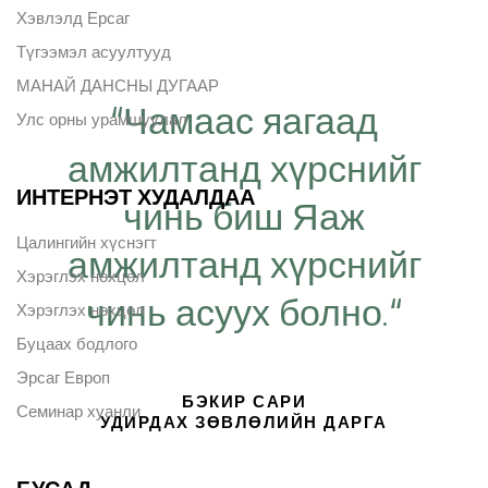
Хэвлэлд Ерсаг
Түгээмэл асуултууд
МАНАЙ ДАНСНЫ ДУГААР
“Чамаас яагаад
Улс орны урамшуулал
амжилтанд хүрснийг
ИНТЕРНЭТ ХУДАЛДАА
чинь биш Яаж
Цалингийн хүснэгт
амжилтанд хүрснийг
Хэрэглэх нөхцөл
чинь асуух болно.“
Хэрэглэх нөхцөл
Буцаах бодлого
Эрсаг Европ
БЭКИР САРИ
Семинар хуанли
УДИРДАХ ЗӨВЛӨЛИЙН ДАРГА