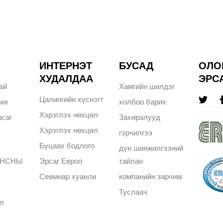
ИНТЕРНЭТ
БУСАД
ОЛО
ХУДАЛДАА
ЭРС
ай
Хамгийн шилдэг
Цалингийн хүснэгт
рих
холбоо барих
Хэрэглэх нөхцөл
саг
Захиралууд
Хэрэглэх нөхцөл
гэрчилгээ
Буцаах бодлого
дүн шинжилгээний
АНСНЫ
Эрсаг Европ
тайлан
Семинар хуанли
компанийн зарчим
Туслаач
л