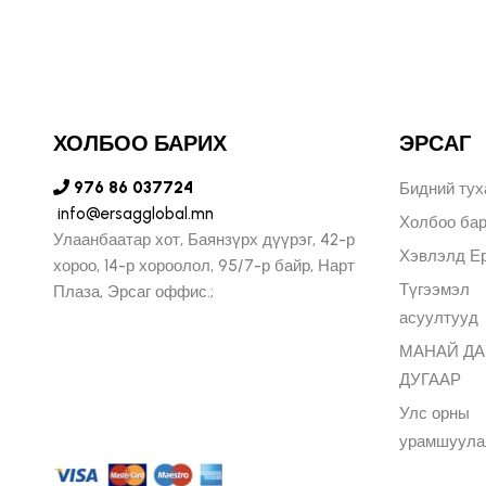
ЫН БҮСИЙН ЗАХИРАЛ
ХОЛБОО БАРИХ
ЭРСАГ
976 86 037724
Бидний тух
info@ersagglobal.mn
Холбоо ба
Улаанбаатар хот, Баянзүрх дүүрэг, 42-р
Хэвлэлд Ер
хороо, 14-р хороолол, 95/7-р байр, Нарт
Түгээмэл
Плаза, Эрсаг оффис.;
асуултууд
МАНАЙ Д
ДУГААР
Улс орны
урамшуула