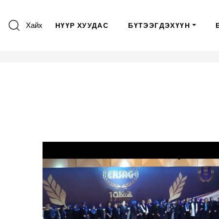
Хайх
НҮҮР ХУУДАС
БҮТЭЭГДЭХҮҮН