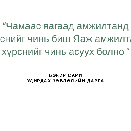
“Чамаас яагаад амжилтанд
рснийг чинь биш Яаж амжил
хүрснийг чинь асуух болно.“
БЭКИР САРИ
УДИРДАХ ЗӨВЛӨЛИЙН ДАРГА