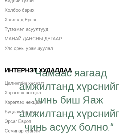
Бидний тухай
Холбоо барих
Хэвлэлд Ерсаг
Түгээмэл асуултууд
МАНАЙ ДАНСНЫ ДУГААР
Улс орны урамшуулал
ИНТЕРНЭТ ХУДАЛДАА
“Чамаас яагаад
амжилтанд хүрснийг
Цалингийн хүснэгт
Хэрэглэх нөхцөл
чинь биш Яаж
Хэрэглэх нөхцөл
амжилтанд хүрснийг
Буцаах бодлого
Эрсаг Европ
чинь асуух болно.“
Семинар хуанли