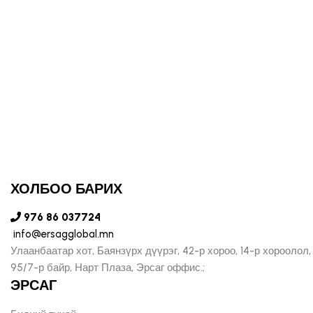
ХОЛБОО БАРИХ
976 86 037724
info@ersagglobal.mn
Улаанбаатар хот, Баянзүрх дүүрэг, 42-р хороо, 14-р хороолол,
95/7-р байр, Нарт Плаза, Эрсаг оффис.;
ЭРСАГ