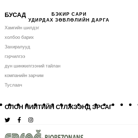
БУСАД
БЭКИР САРИ
УДИРДАХ ЗӨВЛӨЛИЙН ДАРГА
Хамгийн шилдэг
холбоо барих
Захиралууд
гэрчилгээ
дүн шинжилгээний тайлан
компанийн зарчим
Туслаач
ОЛОН НИЙТИЙН СҮЛЖЭЭНД ЭРСАГ