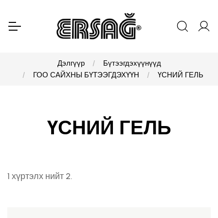
Дэлгүүр
Бүтээгдэхүүнүүд
ГОО САЙХНЫ БҮТЭЭГДЭХҮҮН
ҮСНИЙ ГЕЛЬ
ҮСНИЙ ГЕЛЬ
1 хүртэлх нийт 2.