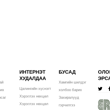
ИНТЕРНЭТ
БУСАД
ОЛО
ХУДАЛДАА
ЭРС
ай
Хамгийн шилдэг
Цалингийн хүснэгт
рих
холбоо барих
Хэрэглэх нөхцөл
саг
Захиралууд
Хэрэглэх нөхцөл
гэрчилгээ