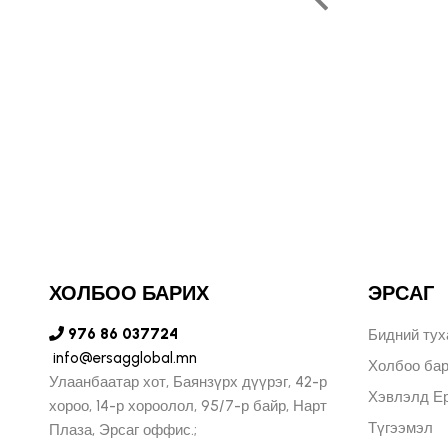
ь бидний хувьд маш
ухал юм."
ОЛЬФ ПЕЧЕНИЦИН
ЫН БҮСИЙН ЗАХИРАЛ
ХОЛБОО БАРИХ
ЭРСАГ
976 86 037724
Бидний тух
info@ersagglobal.mn
Холбоо ба
Улаанбаатар хот, Баянзүрх дүүрэг, 42-р
Хэвлэлд Ер
хороо, 14-р хороолол, 95/7-р байр, Нарт
Түгээмэл
Плаза, Эрсаг оффис.;