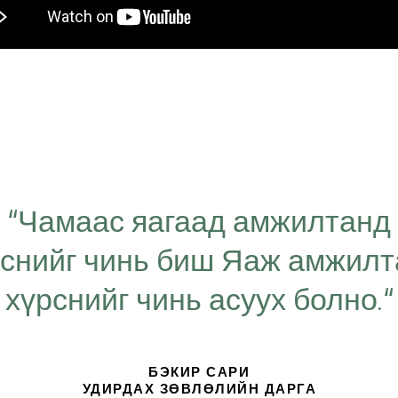
“Чамаас яагаад амжилтанд
рснийг чинь биш Яаж амжил
хүрснийг чинь асуух болно.“
БЭКИР САРИ
УДИРДАХ ЗӨВЛӨЛИЙН ДАРГА