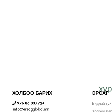
хү
т Эрсаг компанид
ХОЛБОО БАРИХ
ЭРСАГ
н бидний хязгааргүй
976 86 037724
Бидний тух
info@ersagglobal.mn
Холбоо ба