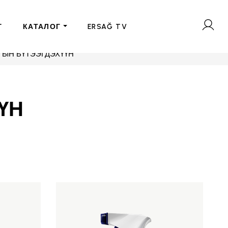
Г
КАТАЛОГ
ERSAĞ TV
ГЫН БҮТЭЭГДЭХҮҮН
ҮН