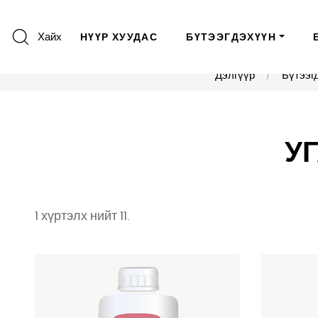
Хайх
НҮҮР ХУУДАС
БҮТЭЭГДЭХҮҮН
Дэлгүүр
Бүтээг
У
1 хүртэлх нийт 11.