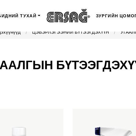
БИДНИЙ ТУХАЙ
ЗУРГИЙН ЦОМО
дэхүүнүүд
ЦЭВЭРЛЭГЭЭНИЙ БҮТЭЭГДЭХҮҮН
УГААЛ
ГААЛГЫН БҮТЭЭГДЭХҮ