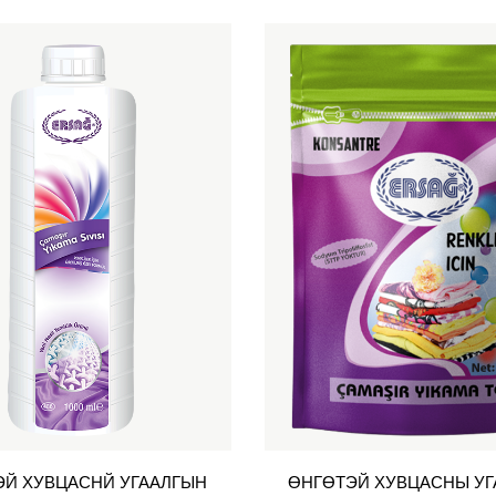
ЭЙ ХУВЦАСНЙ УГААЛГЫН
ӨНГӨТЭЙ ХУВЦАСНЫ УГ