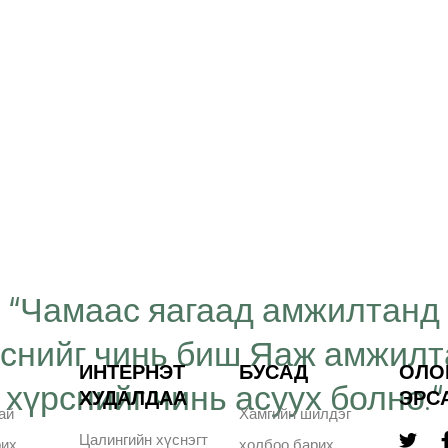
“Чамаас яагаад амжилтанд
рснийг чинь биш Яаж амжил
ИНТЕРНЭТ
БУСАД
ОЛО
хүрснийг чинь асуух болно.“
ХУДАЛДАА
ЭРС
ай
Хамгийн шилдэг
Цалингийн хүснэгт
рих
холбоо барих