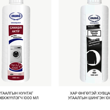
УГААЛГЫН НУНТАГ
ХАР ӨНГӨТЭЙ ХУВЦ
ВХЖҮҮЛЭГЧ 1000 МЛ
УГААЛГЫН ШИНГЭН 10