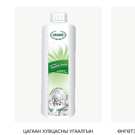
ЦАГААН ХУВЦАСНЫ УГААЛГЫН
ӨНГӨТ