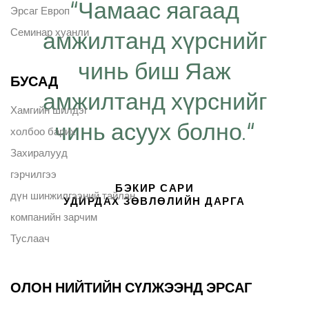
“Чамаас яагаад
Эрсаг Европ
Семинар хуанли
амжилтанд хүрснийг
чинь биш Яаж
БУСАД
амжилтанд хүрснийг
Хамгийн шилдэг
чинь асуух болно.“
холбоо барих
Захиралууд
гэрчилгээ
БЭКИР САРИ
дүн шинжилгээний тайлан
УДИРДАХ ЗӨВЛӨЛИЙН ДАРГА
компанийн зарчим
Туслаач
ОЛОН НИЙТИЙН СҮЛЖЭЭНД ЭРСАГ