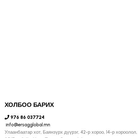
ХОЛБОО БАРИХ
976 86 037724
info@ersagglobal.mn
Улаанбаатар хот, Баянзүрх дүүрэг, 42-р хороо, 14-р хороолол,