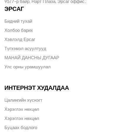
95/7-р байр, Нарт Плаза, Эрсаг оффис.;
ЭРСАГ
Бидний тухай
Холбоо барих
Хэвлэлд Ерсаг
Түгээмэл асуултууд
МАНАЙ ДАНСНЫ ДУГААР
Улс орны урамшуулал
ИНТЕРНЭТ ХУДАЛДАА
Цалингийн хүснэгт
Хэрэглэх нөхцөл
Хэрэглэх нөхцөл
Буцаах бодлого