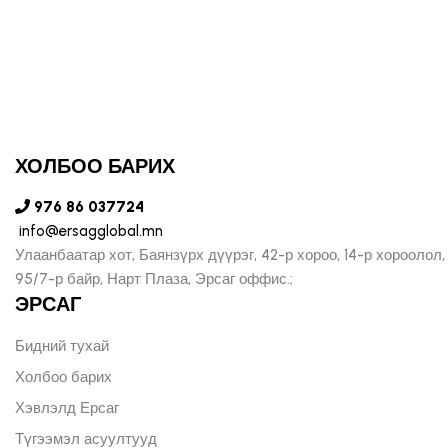
ХОЛБОО БАРИХ
976 86 037724
info@ersagglobal.mn
Улаанбаатар хот, Баянзүрх дүүрэг, 42-р хороо, 14-р хороолол,
95/7-р байр, Нарт Плаза, Эрсаг оффис.;
ЭРСАГ
Бидний тухай
Холбоо барих
Хэвлэлд Ерсаг
Түгээмэл асуултууд