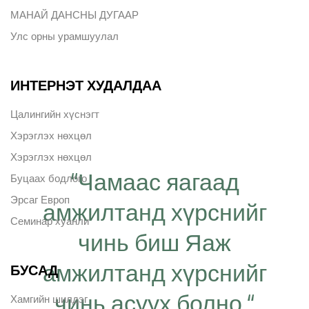
МАНАЙ ДАНСНЫ ДУГААР
Улс орны урамшуулал
ИНТЕРНЭТ ХУДАЛДАА
Цалингийн хүснэгт
Хэрэглэх нөхцөл
Хэрэглэх нөхцөл
“Чамаас яагаад
Буцаах бодлого
Эрсаг Европ
амжилтанд хүрснийг
Семинар хуанли
чинь биш Яаж
амжилтанд хүрснийг
БУСАД
чинь асуух болно.“
Хамгийн шилдэг