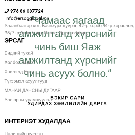
976 86 037724
“Чамаас яагаад
info@ersagglobal.mn
Улаанбаатар хот, Баянзүрх дүүрэг, 42-р хороо, 14-р хороолол,
амжилтанд хүрснийг
95/7-р байр, Нарт Плаза, Эрсаг оффис.;
ЭРСАГ
чинь биш Яаж
Бидний тухай
амжилтанд хүрснийг
Холбоо барих
чинь асуух болно.“
Хэвлэлд Ерсаг
Түгээмэл асуултууд
МАНАЙ ДАНСНЫ ДУГААР
БЭКИР САРИ
Улс орны урамшуулал
УДИРДАХ ЗӨВЛӨЛИЙН ДАРГА
ИНТЕРНЭТ ХУДАЛДАА
Цалингийн хүснэгт