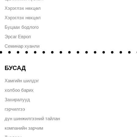
Хэрэглэх нөхцөл
Хэрэглэх нөхцөл
Буцаах бодлого
Эрсаг Европ
Семинар хуанли
БУСАД
Хамгийн шилдэг
холбоо барих
Захиралууд
гэрчилгээ
дүн шинжилгээний тайлан
компанийн зарчим