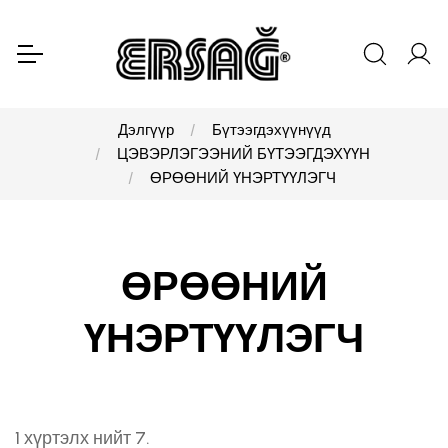
Дэлгүүр
Бүтээгдэхүүнүүд
ЦЭВЭРЛЭГЭЭНИЙ БҮТЭЭГДЭХҮҮН
ӨРӨӨНИЙ ҮНЭРТҮҮЛЭГЧ
ӨРӨӨНИЙ
ҮНЭРТҮҮЛЭГЧ
1 хүртэлх нийт 7.