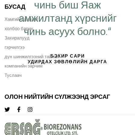
чинь биш Яаж
БУСАД
амжилтанд хүрснийг
Хамгийн шилдэг
чинь асуух болно.“
холбоо барих
Захиралууд
гэрчилгээ
БЭКИР САРИ
дүн шинжилгээний тайлан
УДИРДАХ ЗӨВЛӨЛИЙН ДАРГА
компанийн зарчим
Туслаач
ОЛОН НИЙТИЙН СҮЛЖЭЭНД ЭРСАГ