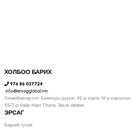
ХОЛБОО БАРИХ
976 86 037724
info@ersagglobal.mn
Улаанбаатар хот, Баянзүрх дүүрэг, 42-р хороо, 14-р хороолол,
95/7-р байр, Нарт Плаза, Эрсаг оффис.;
ЭРСАГ
Бидний тухай