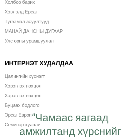
Холбоо барих
Хэвлэлд Ерсаг
Түгээмэл асуултууд
МАНАЙ ДАНСНЫ ДУГААР
Улс орны урамшуулал
ИНТЕРНЭТ ХУДАЛДАА
Цалингийн хүснэгт
Хэрэглэх нөхцөл
Хэрэглэх нөхцөл
Буцаах бодлого
“Чамаас яагаад
Эрсаг Европ
Семинар хуанли
амжилтанд хүрснийг