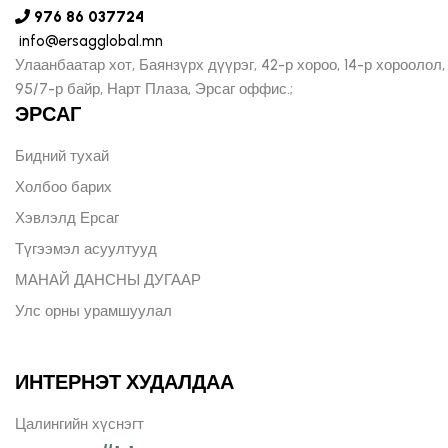
976 86 037724
info@ersagglobal.mn
Улаанбаатар хот, Баянзүрх дүүрэг, 42-р хороо, 14-р хороолол,
95/7-р байр, Нарт Плаза, Эрсаг оффис.;
ЭРСАГ
Бидний тухай
Холбоо барих
Хэвлэлд Ерсаг
Түгээмэл асуултууд
МАНАЙ ДАНСНЫ ДУГААР
Улс орны урамшуулал
ИНТЕРНЭТ ХУДАЛДАА
Цалингийн хүснэгт