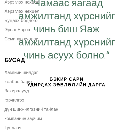
“Чамаас яагаад
Хэрэглэх нөхцөл
Хэрэглэх нөхцөл
амжилтанд хүрснийг
Буцаах бодлого
чинь биш Яаж
Эрсаг Европ
амжилтанд хүрснийг
Семинар хуанли
чинь асуух болно.“
БУСАД
Хамгийн шилдэг
БЭКИР САРИ
холбоо барих
УДИРДАХ ЗӨВЛӨЛИЙН ДАРГА
Захиралууд
гэрчилгээ
дүн шинжилгээний тайлан
компанийн зарчим
Туслаач