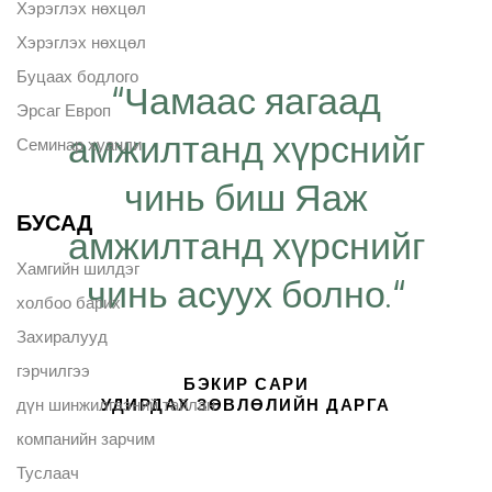
Хэрэглэх нөхцөл
Хэрэглэх нөхцөл
Буцаах бодлого
“Чамаас яагаад
Эрсаг Европ
амжилтанд хүрснийг
Семинар хуанли
чинь биш Яаж
БУСАД
амжилтанд хүрснийг
Хамгийн шилдэг
чинь асуух болно.“
холбоо барих
Захиралууд
гэрчилгээ
БЭКИР САРИ
дүн шинжилгээний тайлан
УДИРДАХ ЗӨВЛӨЛИЙН ДАРГА
компанийн зарчим
Туслаач