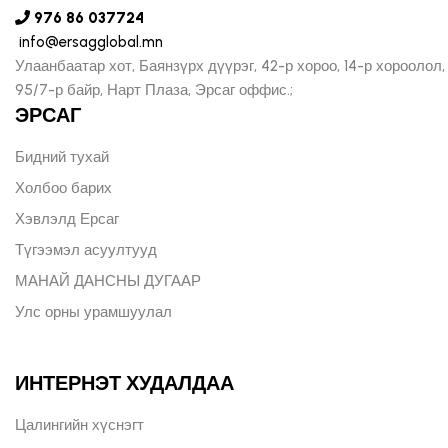
976 86 037724
info@ersagglobal.mn
Улаанбаатар хот, Баянзүрх дүүрэг, 42-р хороо, 14-р хороолол,
95/7-р байр, Нарт Плаза, Эрсаг оффис.;
ЭРСАГ
Бидний тухай
Холбоо барих
Хэвлэлд Ерсаг
Түгээмэл асуултууд
МАНАЙ ДАНСНЫ ДУГААР
Улс орны урамшуулал
ИНТЕРНЭТ ХУДАЛДАА
Цалингийн хүснэгт