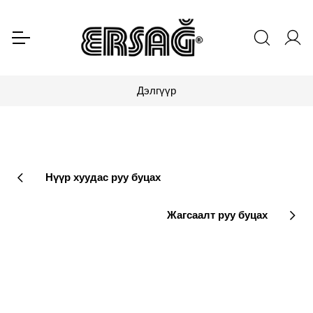
Дэлгүүр
Нүүр хуудас руу буцах
Жагсаалт руу буцах