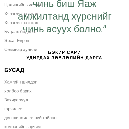
чинь биш Яаж
Цалингийн хүснэгт
амжилтанд хүрснийг
Хэрэглэх нөхцөл
Хэрэглэх нөхцөл
чинь асуух болно.“
Буцаах бодлого
Эрсаг Европ
Семинар хуанли
БЭКИР САРИ
УДИРДАХ ЗӨВЛӨЛИЙН ДАРГА
БУСАД
Хамгийн шилдэг
холбоо барих
Захиралууд
гэрчилгээ
дүн шинжилгээний тайлан
компанийн зарчим