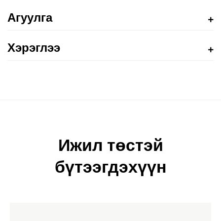
Агуулга
Хэрэглээ
Ижил төстэй
бүтээгдэхүүн