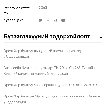
Бүтээгдэхүүний
2063
код :
Хуваалцах :
Бүтээгдэхүүний тодорхойлолт
Эрсаг Хар булцуу нь хүнсний нэмэлт ангилалд
үйлдвэрлэгддэг.
Бизнесийн бүртгэлийн дугаар: TR-20-K-014963 Туркийн
Хүнсний кодексын дагуу үйлдвэрлэсэн.
Эрсаг Хар булцуу зөвшөөрлийн дугаар: 007602-2020.04.22
Эрсаг Хар булцууг Эрсаг үйлдвэрт хүнсний нэмэлт болгон
үйлдвэрлэдэг.