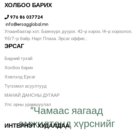
ХОЛБОО БАРИХ
976 86 037724
info@ersagglobal.mn
Улаанбаатар хот, Баянзүрх дүүрэг, 42-р хороо, 14-р хороолол,
95/7-р байр, Нарт Плаза, Эрсаг оффис.;
ЭРСАГ
Бидний тухай
Холбоо барих
Хэвлэлд Ерсаг
Түгээмэл асуултууд
МАНАЙ ДАНСНЫ ДУГААР
Улс орны урамшуулал
“Чамаас яагаад
амжилтанд хүрснийг
ИНТЕРНЭТ ХУДАЛДАА